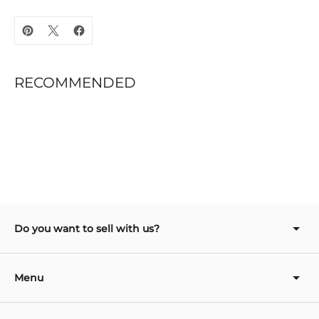
Adding
product
to
RECOMMENDED
your
cart
Do you want to sell with us?
Menu