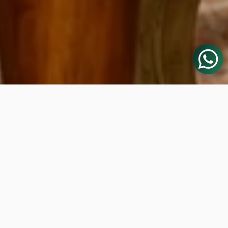
HOLY HOME
HANDCRAFTED CERAMIC
TABLEWARE
EXCLUSIVE PIECES MADE IN PARAGUAY
See collection